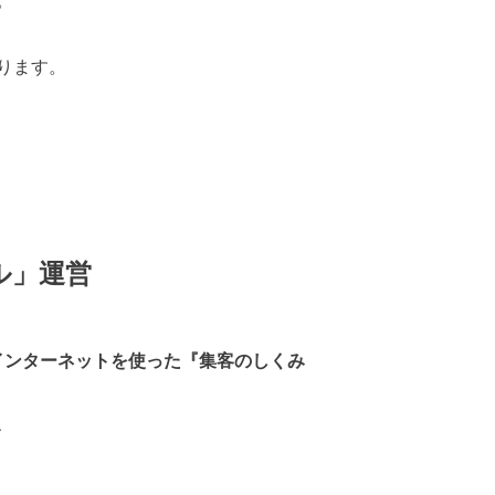
。
ります。
ル」運営
インターネットを使った『集客のしくみ
、