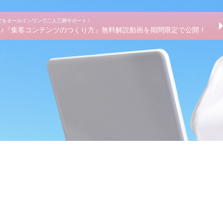
までをオールインワンで二人三脚サポート！
きる♪『集客コンテンツのつくり方』無料解説動画を期間限定で公開！