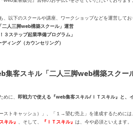
『web集客販売』習得のお手伝いをさせていただいております
も、以下のスクールや講座、ワークショップなどを運営してお
「二人三脚
web
構築スクール」運営
遣！３ステップ起業準備プログラム」
ーディング（カウンセリング）
eb集客スキル
「二人三脚
web
構築スクー
ために、
即戦力で使える『web集客スキル/ＩＴスキル』と、
ーストキャッシュ）」、「１→望む売上」を達成するためには
客スキル』
、そして、
『ＩＴスキル』
は、今や必須といえます。