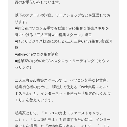
得のお手伝いをしています。
以下のスクールや講座、ワークショップなどを運営してお
ります。
■初心者パソコン苦手でも歓迎！web集客＆販売スキルを
身につける「二人三脚web構築スクール」運営
■ひとりビジネス軌道にのせる/二人三脚Canva集客♪実践講
座
■all-in-oneブログ集客講座
■起業家のためのビジネスタロットリーディング（カウン
セリング）
二人三脚web構築スクールでは、パソコン苦手な起業家、
起業初心者のために、即戦力で使える『web集客スキル/Ｉ
Ｔスキル』と、インターネットを使った『集客のしくみづ
くり』を教えています。
起業家として、「０→１の売上（ファーストキャッシ
ュ）」、「１→望む売上」を達成するためには、インター
ネットを活用した『web集客スキル』、そして、『ＩＴス