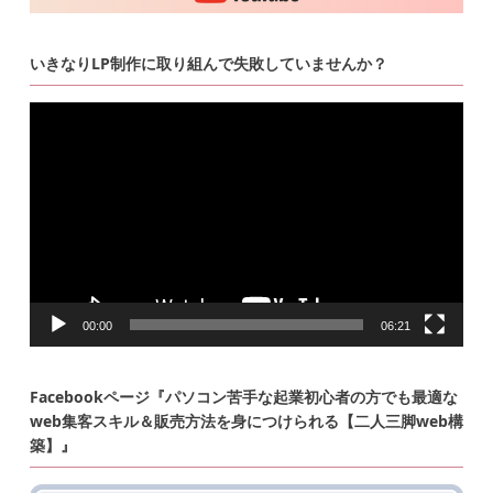
いきなりLP制作に取り組んで失敗していませんか？
動
画
プ
レ
ー
ヤ
ー
00:00
06:21
Facebookページ『パソコン苦手な起業初心者の方でも最適な
web集客スキル＆販売方法を身につけられる【二人三脚web構
築】』