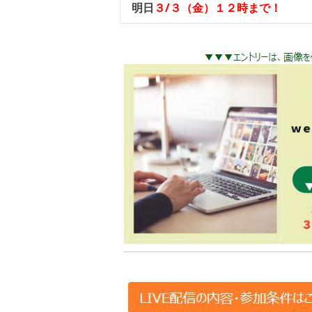
明日
３/３（金）１２時まで！