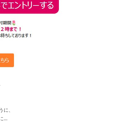
、
うに、
に…