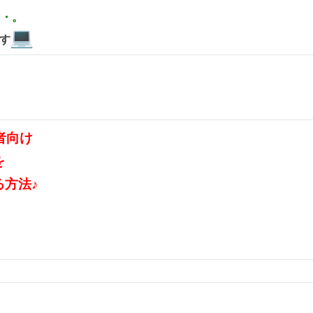
*・。
です
者向け
を
方法♪